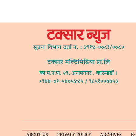
सूचना विभाग दर्ता नं. : ४९१४-२०८१/२०८२
टक्सार मल्टिमिडिया प्रा.लि
का.म.न.पा. २९, अनामनगर , काठमाडौं ।
+९७७-०१-५७०५४४५ / ९८५१२२७७५३
ABOUT US
PRIVACY POLICY
ARCHIVES
E