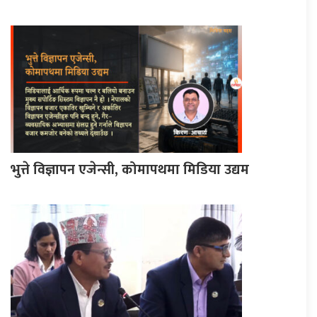
भुत्ते विज्ञापन एजेन्सी, कोमापथमा मिडिया उद्यम