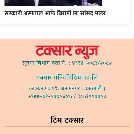
सरकारी अस्पताल आफैँ बिरामी छः सांसद मल्ल
सूचना विभाग दर्ता नं. : ४९१४-२०८१/२०८२
टक्सार मल्टिमिडिया प्रा.लि
का.म.न.पा. २९, अनामनगर , काठमाडौं ।
+९७७-०१-५७०५४४५ / ९८५१२२७७५३
टिम टक्सार