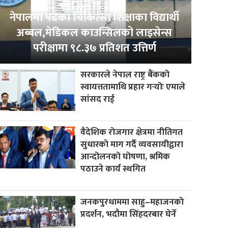
नेपालमा पढेका चिकित्सा शिक्षाका विद्यार्थी
अब्बल,मेडिकल काउन्सिलको लाइसेन्स
परीक्षामा ९८.३७ प्रतिशत उत्तिर्ण
सरकारले नेपाल राष्ट्र बैंकको
स्वायत्ततामाथि प्रहार गर्‍योः एमाले
सांसद राई
वैदेशिक रोजगार क्षेत्रमा नीतिगत
सुधारको माग गर्दै व्यवसायीद्वारा
आन्दोलनको घोषणा, श्रमिक
पठाउने कार्य स्थगित
जनकपुरधाममा साहु–महाजनको
प्रदर्शन, भदौमा सिंहदरबार घेर्ने