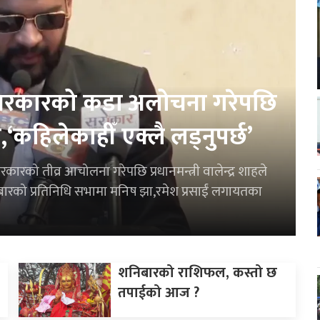
े सरकारको कडा अलोचना गरेपछि
ाे,‘कहिलेकाहीँ एक्लै लड्नुपर्छ’
कारको तीव्र आचोलना गरेपछि प्रधानमन्त्री वालेन्द्र शाहले
ुक्रबारको प्रतिनिधि सभामा मनिष झा,रमेश प्रसाईं लगायतका
शनिबारको राशिफल, कस्तो छ
तपाईको आज ?