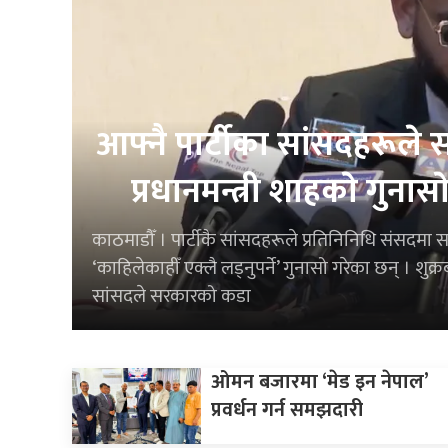
आफ्नै पार्टीका सांसदहरूल
प्रधानमन्त्री शाहकाे गुनास
काठमाडौँ । पार्टीकै सांसदहरूले प्रतिनिनिधि संसदमा सर
‘काहिलेकाहीँ एक्लै लड्नुपर्ने’ गुनासो गरेका छन् । श
सांसदले सरकारको कडा
ओमन बजारमा ‘मेड इन नेपाल’
प्रवर्धन गर्न समझदारी