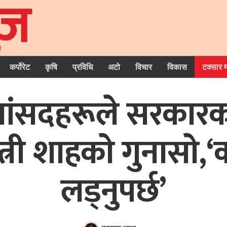
कर्पोरेट
कृषि
प्रविधि
अटो
विचार
विकास
टक्सार 
ा सांसदहरूले सरका
त्री शाहकाे गुनासाे,
लड्नुपर्छ’