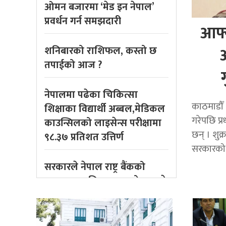
ओमन बजारमा ‘मेड इन नेपाल’
प्रवर्धन गर्न समझदारी
आफ्
शनिबारको राशिफल, कस्तो छ
अ
तपाईको आज ?
नेपालमा पढेका चिकित्सा
काठमाडौँ 
शिक्षाका विद्यार्थी अब्बल,मेडिकल
गरेपछि प्रध
काउन्सिलको लाइसेन्स परीक्षामा
छन् । शुक
९८.३७ प्रतिशत उत्तिर्ण
सरकारको क
सरकारले नेपाल राष्ट्र बैंकको
स्वायत्ततामाथि प्रहार गर्‍योः एमाले
सांसद राई
वैदेशिक रोजगार क्षेत्रमा नीतिगत