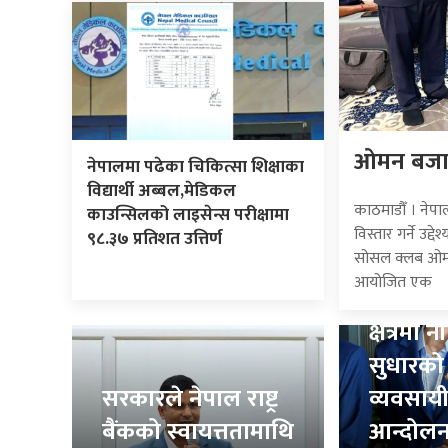
ओमन बजारम
नेपालमा पढेका चिकित्सा शिक्षाका
विद्यार्थी अब्बल,मेडिकल
काठमाडौँ । नेप
काउन्सिलको लाइसेन्स परीक्षामा
विस्तार गर्ने उद
९८.३७ प्रतिशत उत्तिर्ण
सोसल क्लब ओमनब
आयोजित एक
वैदेशिक
क्षेत्रमा
सुधारको 
सरकारले नेपाल राष्ट्र
व्यवसायीद
बैंकको स्वायत्ततामाथि
आन्दोलन