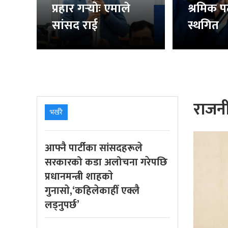
प्रहार गर्‍योः एमाले
श्रमिक प
सांसद राई
स्थगित
राजन
भर्खरै
आफ्नै पार्टीका सांसदहरूले
सरकारको कडा अलोचना गरेपछि
प्रधानमन्त्री शाहकाे
गुनासाे,‘कहिलेकाहीँ एक्लै
लड्नुपर्छ’