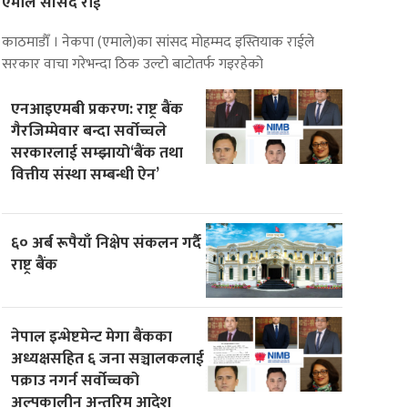
एमाले सांसद राई
काठमाडाैँ । नेकपा (एमाले)का सांसद मोहम्मद इस्तियाक राईले
सरकार वाचा गरेभन्दा ठिक उल्टो बाटोतर्फ गइरहेको
एनआइएमबी प्रकरण: राष्ट्र बैंक
गैरजिम्मेवार बन्दा सर्वोच्चले
सरकारलाई सम्झायो‘बैंक तथा
वित्तीय संस्था सम्बन्धी ऐन’
६० अर्ब रूपैयाँ निक्षेप संकलन गर्दै
राष्ट्र बैंक
नेपाल इन्भेष्टमेन्ट मेगा बैंकका
अध्यक्षसहित ६ जना सञ्चालकलाई
पक्राउ नगर्न सर्वोच्चको
अल्पकालीन अन्तरिम आदेश