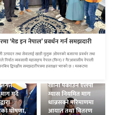
ा ‘मेड इन नेपाल’ प्रवर्धन गर्न समझदारी
ाली उत्पादन तथा सेवालाई खाडी मुलुक ओमनको बजारमा प्रवर्धन तथा
्देश्यले निर्यात व्यवसायी महासङ्घ नेपाल (फिन) र गैरआवासीय नेपाली
िच द्विपक्षीय समझदारीपत्रमा हस्ताक्षर भएको छ । मस्कटमा
 रोजगार
 नीतिगत
खाना पकाउने एलपी
माग गर्दै
ग्यास नियमित माग
्वारा
धान्नसक्ने परिमाणमा
को घोषणा,
आयात तथा वितरण