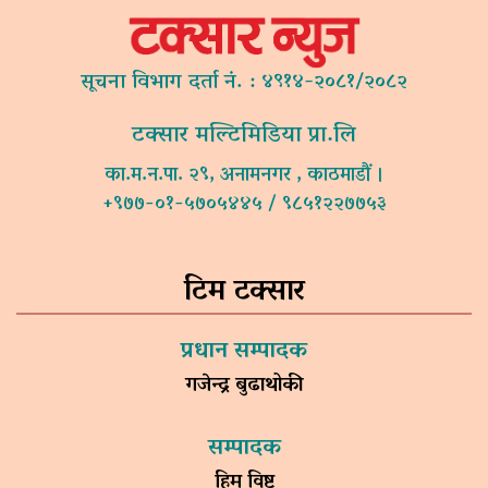
सूचना विभाग दर्ता नं. : ४९१४-२०८१/२०८२
टक्सार मल्टिमिडिया प्रा.लि
का.म.न.पा. २९, अनामनगर , काठमाडौं ।
+९७७-०१-५७०५४४५ / ९८५१२२७७५३
टिम टक्सार
प्रधान सम्पादक
गजेन्द्र बुढाथोकी
सम्पादक
हिम विष्ट