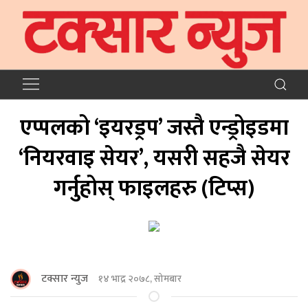
एप्पलको ‘इयरड्रप’ जस्तै एन्ड्रोइडमा
‘नियरवाइ सेयर’, यसरी सहजै सेयर
गर्नुहोस् फाइलहरु (टिप्स)
टक्सार न्युज
१४ भाद्र २०७८, सोमबार