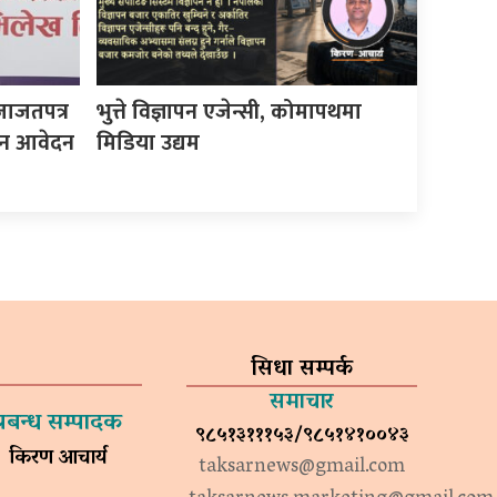
जाजतपत्र
भुत्ते विज्ञापन एजेन्सी, कोमापथमा
इन आवेदन
मिडिया उद्यम
सिधा सम्पर्क
समाचार
प्रबन्ध सम्पादक
९८५१३१११५३/९८५१४१००४३
किरण आचार्य
taksarnews@gmail.com