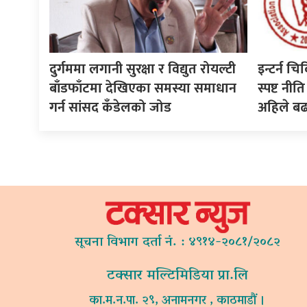
दुर्गममा लगानी सुरक्षा र विद्युत रोयल्टी
इन्टर्न चि
बाँडफाँटमा देखिएका समस्या समाधान
स्पष्ट न
गर्न सांसद कँडेलको जोड
अहिले ब
सूचना विभाग दर्ता नं. : ४९१४-२०८१/२०८२
टक्सार मल्टिमिडिया प्रा.लि
का.म.न.पा. २९, अनामनगर , काठमाडौं ।