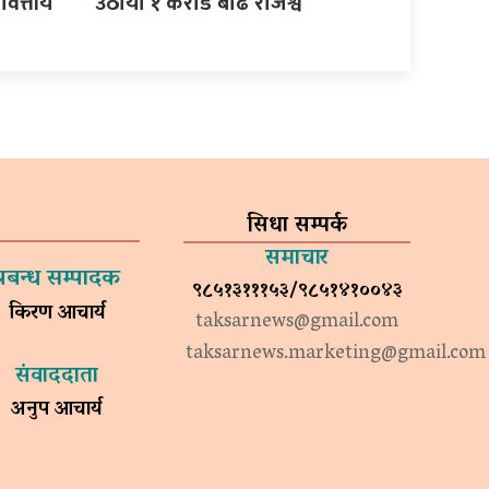
वित्तीय
उठायो १ करोड बढि राजश्व
सिधा सम्पर्क
समाचार
प्रबन्ध सम्पादक
९८५१३१११५३/९८५१४१००४३
किरण आचार्य
taksarnews@gmail.com
taksarnews.marketing@gmail.com
संवाददाता
अनुप आचार्य