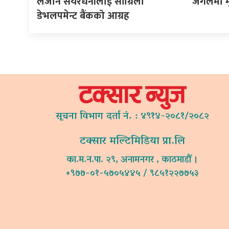
लैजान सेयरधनीलाई सांग्रिला
जंगलमा म
डेभलपमेन्ट बैंकको आग्रह
सूचना विभाग दर्ता नं. : ४९१४-२०८१/२०८२
टक्सार मल्टिमिडिया प्रा.लि
का.म.न.पा. २९, अनामनगर , काठमाडौं ।
+९७७-०१-५७०५४४५ / ९८५१२२७७५३