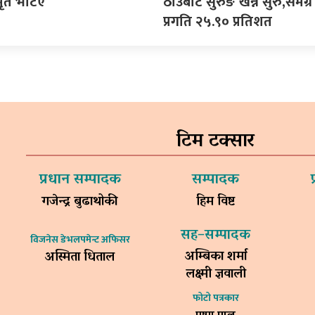
ृत भेटिए
ठाउँबाट सुरुङ खन्न सुरु,समग्र 
प्रगति २५.९० प्रतिशत
टिम टक्सार
प्रधान सम्पादक
सम्पादक
गजेन्द्र बुढाथोकी
हिम विष्ट
सह–सम्पादक
विजनेस डेभलपमेन्ट अफिसर
अम्बिका शर्मा
अस्मिता धिताल
लक्ष्मी ज्ञवाली
फोटो पत्रकार