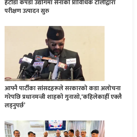
हेटौँडा कपडा उद्योगमा सेनाको प्राविधिक टोलीद्वारा
परीक्षण उत्पादन सुरु
आफ्नै पार्टीका सांसदहरूले सरकारको कडा अलोचना
गरेपछि प्रधानमन्त्री शाहकाे गुनासाे,‘कहिलेकाहीँ एक्लै
लड्नुपर्छ’