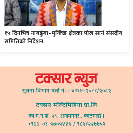
१५ दिनभित्र नागढुंगा–मुग्लिङ क्षेत्रका पोल सार्न संसदीय
समितिको निर्देशन
सूचना विभाग दर्ता नं. : ४९१४-२०८१/२०८२
टक्सार मल्टिमिडिया प्रा.लि
का.म.न.पा. २९, अनामनगर , काठमाडौं ।
+९७७-०१-५७०५४४५ / ९८५१२२७७५३