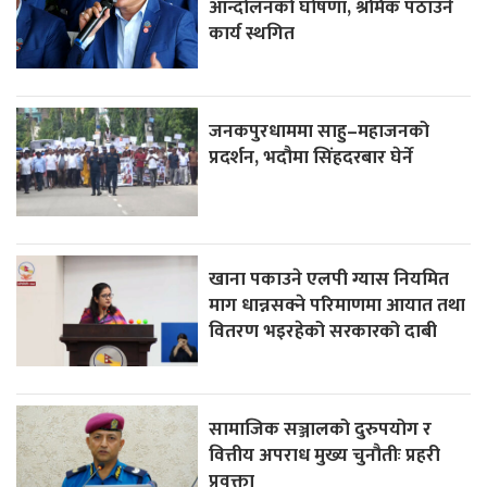
आन्दोलनको घोषणा, श्रमिक पठाउने
कार्य स्थगित
जनकपुरधाममा साहु–महाजनको
प्रदर्शन, भदौमा सिंहदरबार घेर्ने
खाना पकाउने एलपी ग्यास नियमित
माग धान्नसक्ने परिमाणमा आयात तथा
वितरण भइरहेको सरकारको दाबी
सामाजिक सञ्जालको दुरुपयोग र
वित्तीय अपराध मुख्य चुनौतीः प्रहरी
प्रवक्ता