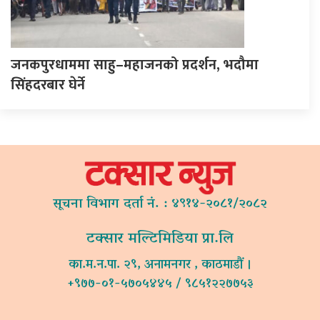
जनकपुरधाममा साहु–महाजनको प्रदर्शन, भदौमा
सिंहदरबार घेर्ने
सूचना विभाग दर्ता नं. : ४९१४-२०८१/२०८२
टक्सार मल्टिमिडिया प्रा.लि
का.म.न.पा. २९, अनामनगर , काठमाडौं ।
+९७७-०१-५७०५४४५ / ९८५१२२७७५३