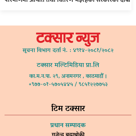
सूचना विभाग दर्ता नं. : ४९१४-२०८१/२०८२
टक्सार मल्टिमिडिया प्रा.लि
का.म.न.पा. २९, अनामनगर , काठमाडौं ।
+९७७-०१-५७०५४४५ / ९८५१२२७७५३
टिम टक्सार
प्रधान सम्पादक
गजेन्द्र बुढाथोकी