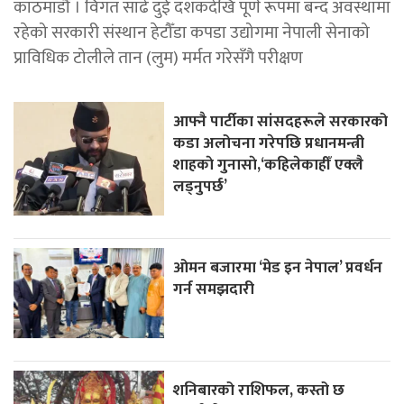
काठमाडौँ । विगत साढे दुई दशकदेखि पूर्ण रूपमा बन्द अवस्थामा
रहेको सरकारी संस्थान हेटौँडा कपडा उद्योगमा नेपाली सेनाको
प्राविधिक टोलीले तान (लुम) मर्मत गरेसँगै परीक्षण
आफ्नै पार्टीका सांसदहरूले सरकारको
कडा अलोचना गरेपछि प्रधानमन्त्री
शाहकाे गुनासाे,‘कहिलेकाहीँ एक्लै
लड्नुपर्छ’
ओमन बजारमा ‘मेड इन नेपाल’ प्रवर्धन
गर्न समझदारी
शनिबारको राशिफल, कस्तो छ