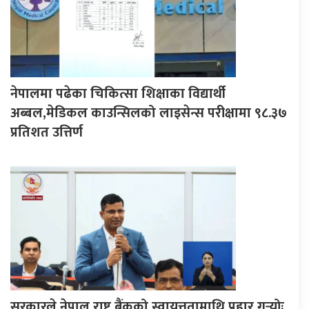
नेपालमा पढेका चिकित्सा शिक्षाका विद्यार्थी
अब्बल,मेडिकल काउन्सिलको लाइसेन्स परीक्षामा ९८.३७
प्रतिशत उत्तिर्ण
सरकारले नेपाल राष्ट्र बैंकको स्वायत्ततामाथि प्रहार गर्‍योः