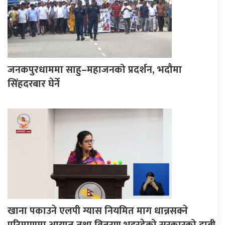
जनकपुरधाममा साहु–महाजनको प्रदर्शन, भदौमा
सिंहदरबार घेर्ने
खाना पकाउने एलपी ग्यास नियमित माग धान्नसक्ने
परिमाणमा आयात तथा वितरण भइरहेको सरकारको दाबी