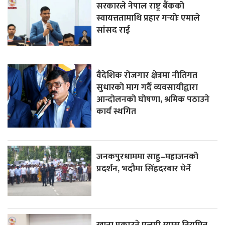
सरकारले नेपाल राष्ट्र बैंकको
स्वायत्ततामाथि प्रहार गर्‍योः एमाले
सांसद राई
वैदेशिक रोजगार क्षेत्रमा नीतिगत
सुधारको माग गर्दै व्यवसायीद्वारा
आन्दोलनको घोषणा, श्रमिक पठाउने
कार्य स्थगित
जनकपुरधाममा साहु–महाजनको
प्रदर्शन, भदौमा सिंहदरबार घेर्ने
खाना पकाउने एलपी ग्यास नियमित