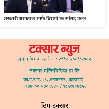
सरकारी अस्पताल आफैँ बिरामी छः सांसद मल्ल
सूचना विभाग दर्ता नं. : ४९१४-२०८१/२०८२
टक्सार मल्टिमिडिया प्रा.लि
का.म.न.पा. २९, अनामनगर , काठमाडौं ।
+९७७-०१-५७०५४४५ / ९८५१२२७७५३
टिम टक्सार