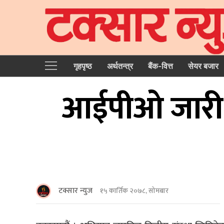
गृहपृष्‍ठ
अर्थतन्त्र
बैंक-वित्त
सेयर बजार
आईपीओ जारी गर
टक्सार न्युज
१५ कार्तिक २०७८, सोमबार