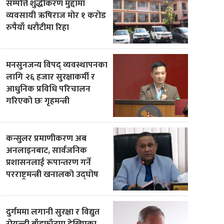
सम्पत्ति शुद्धीकरण मुद्दामा
व्यवसायी ऋषिराज मोर १ करोड
रुपैयाँ धरौटीमा रिहा
मनसुनजन्य विपद् व्यवस्थापनका
लागि २६ हजार सुरक्षाकर्मी र
आधुनिक प्रविधि परिचालन
गरिएको छः गृहमन्त्री
कन्सुलर प्रमाणीकरण अब
अनलाइनबाट, सार्वजनिक
प्रशासनलाई रूपान्तरण गर्ने
परराष्ट्रमन्त्री खनालको उद्घोष
दुर्गममा लगानी सुरक्षा र विद्युत
रोयल्टी बाँडफाँटमा देखिएका