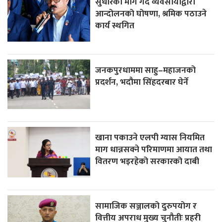
सुधारको माग गर्दै व्यवसायीद्वारा
आन्दोलनको घोषणा, श्रमिक पठाउने
कार्य स्थगित
जनकपुरधाममा साहु–महाजनको
प्रदर्शन, भदौमा सिंहदरबार घेर्ने
खाना पकाउने एलपी ग्यास नियमित
माग धान्नसक्ने परिमाणमा आयात तथा
वितरण भइरहेको सरकारको दाबी
सामाजिक सञ्जालको दुरुपयोग र
वित्तीय अपराध मुख्य चुनौतीः प्रहरी