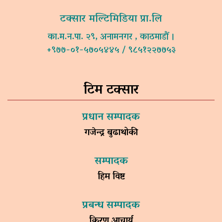
टक्सार मल्टिमिडिया प्रा.लि
का.म.न.पा. २९, अनामनगर , काठमाडौं ।
+९७७-०१-५७०५४४५ / ९८५१२२७७५३
टिम टक्सार
प्रधान सम्पादक
गजेन्द्र बुढाथोकी
सम्पादक
हिम विष्ट
प्रबन्ध सम्पादक
किरण आचार्य