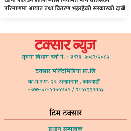
खाना पकाउने एलपी ग्यास नियमित माग धान्नसक्ने
परिमाणमा आयात तथा वितरण भइरहेको सरकारको दाबी
सूचना विभाग दर्ता नं. : ४९१४-२०८१/२०८२
टक्सार मल्टिमिडिया प्रा.लि
का.म.न.पा. २९, अनामनगर , काठमाडौं ।
+९७७-०१-५७०५४४५ / ९८५१२२७७५३
टिम टक्सार
प्रधान सम्पादक