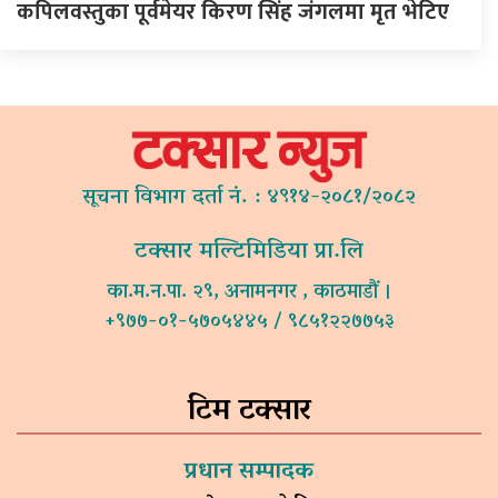
कपिलवस्तुका पूर्वमेयर किरण सिंह जंगलमा मृत भेटिए
सूचना विभाग दर्ता नं. : ४९१४-२०८१/२०८२
टक्सार मल्टिमिडिया प्रा.लि
का.म.न.पा. २९, अनामनगर , काठमाडौं ।
+९७७-०१-५७०५४४५ / ९८५१२२७७५३
टिम टक्सार
प्रधान सम्पादक