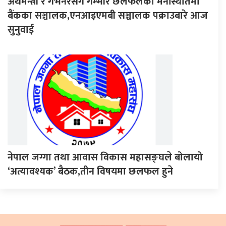
अर्थमन्त्री र गभर्नरसँग गम्भीर छलफलको मनस्थितिमा
बैंकका सञ्चालक,एनआइएमबी सञ्चालक पक्राउबारे आज
सुनुवाई
नेपाल जग्गा तथा आवास विकास महासङ्घले बोलायो
‘अत्यावश्यक’ बैठक,तीन विषयमा छलफल हुने