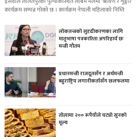
इसेवाले ललितपुरको पुल्चोकस्थित लबिम मलमा ‘श्रावण र शृङ्गार’
कार्यक्रम सम्पन्न गरेको छ । कार्यक्रम नेपाली महिलाको निम्ति
लोकतन्त्रको सुदृढीकरणका लागि
मातृभाषा पत्रकारिता अपरिहार्य छः
मन्त्री गौतम
प्रधानमन्त्री राजदूतसँग र अर्थमन्त्री
बहुराष्ट्रिय लगानीकर्तासँग छलफलमा
तोलामा २०० रूपैयाँले घट्यो सुनको
मूल्य