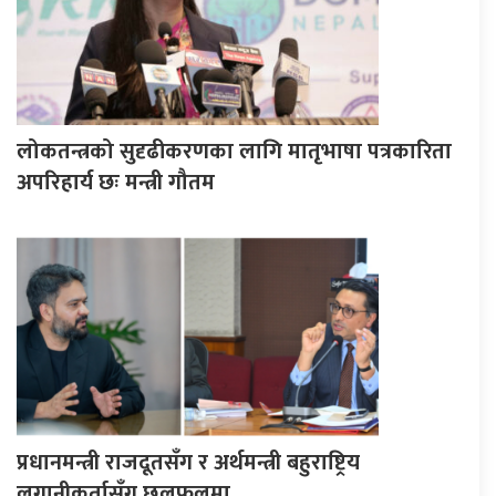
लोकतन्त्रको सुदृढीकरणका लागि मातृभाषा पत्रकारिता
अपरिहार्य छः मन्त्री गौतम
प्रधानमन्त्री राजदूतसँग र अर्थमन्त्री बहुराष्ट्रिय
लगानीकर्तासँग छलफलमा