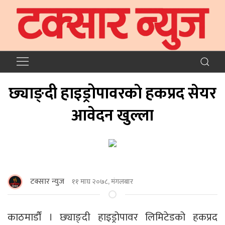
छ्याङ्दी हाइड्रोपावरकाे हकप्रद सेयर
आवेदन खुल्ला
टक्सार न्युज
११ माघ २०७८, मंगलबार
काठमार्डौं । छ्याङ्दी हाइड्रोपावर लिमिटेडको हकप्रद