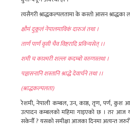
त्यसैगरी श्राद्धकल्पलतामा के कस्तो आसन श्राद्धका
क्षौमं दुकूलं नेपालमाविकं दारुजं तथा ।
तार्णं पार्णं वृसी चैव विष्टरादि प्रविन्यसेत् ।।
शमी च काश्मरी शल्लः कदम्बो वरुणस्तथा ।
पञ्चासनानि शस्तानि श्राद्धे देवार्चने तथा ।।
(श्राद्धकल्पलता)
रेशमी, नेपाली कम्बल, उन, काष्ठ, तृण, पर्ण, कुश 
उत्पादन कम्बलको महिमा गाइएको छ । तर आज य
सकेनौँ ? यसको समीक्षा आजका दिनमा अत्यन्त जरुर