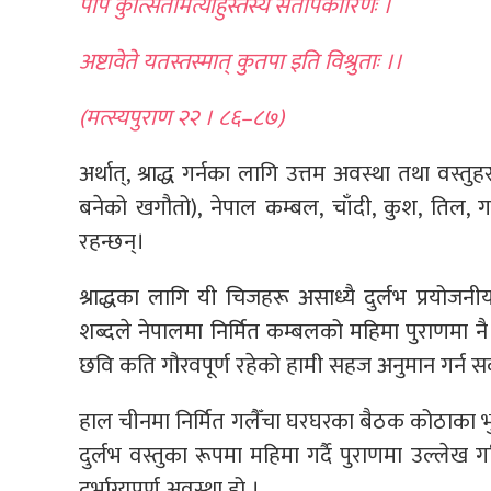
पापं कुत्सितमित्याहुस्तस्य संतापकारिणः ।
अष्टावेते यतस्तस्मात् कुतपा इति विश्रुताः ।।
(मत्स्यपुराण २२ । ८६–८७)
अर्थात्, श्राद्ध गर्नका लागि उत्तम अवस्था तथा वस्त
बनेको खगौतो), नेपाल कम्बल, चाँदी, कुश, तिल, ग
रहन्छन्।
श्राद्धका लागि यी चिजहरू असाध्यै दुर्लभ प्रयो
शब्दले नेपालमा निर्मित कम्बलको महिमा पुराणमा न
छवि कति गौरवपूर्ण रहेको हामी सहज अनुमान गर्न सक
हाल चीनमा निर्मित गलैँचा घरघरका बैठक कोठाका 
दुर्लभ वस्तुका रूपमा महिमा गर्दै पुराणमा उल्लेख 
दुर्भाग्यपूर्ण अवस्था हो ।