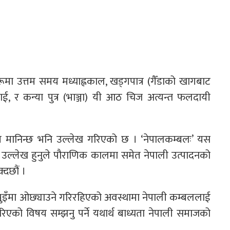
ुहरूमा उत्तम समय मध्याह्नकाल, खड्गपात्र (गैँडाको खागबाट
ाई, र कन्या पुत्र (भाञ्जा) यी आठ चिज अत्यन्त फलदायी
जनीय मानिन्छ भनि उल्लेख गरिएको छ । ‘नेपालकम्बलः’ यस
ै उल्लेख हुनुले पौराणिक कालमा समेत नेपाली उत्पादनको
्दछौं ।
भुइँमा ओछ्याउने गरिरहिएको अवस्थामा नेपाली कम्बललाई
गरिएको विषय सम्झनु पर्ने यथार्थ बाध्यता नेपाली समाजको