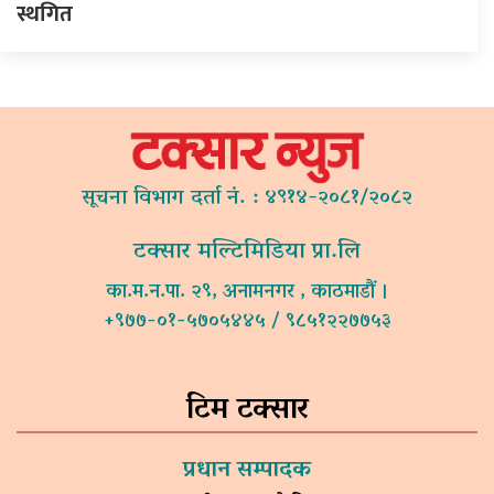
स्थगित
सूचना विभाग दर्ता नं. : ४९१४-२०८१/२०८२
टक्सार मल्टिमिडिया प्रा.लि
का.म.न.पा. २९, अनामनगर , काठमाडौं ।
+९७७-०१-५७०५४४५ / ९८५१२२७७५३
टिम टक्सार
प्रधान सम्पादक