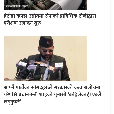
हेटौँडा कपडा उद्योगमा सेनाको प्राविधिक टोलीद्वारा
परीक्षण उत्पादन सुरु
आफ्नै पार्टीका सांसदहरूले सरकारको कडा अलोचना
गरेपछि प्रधानमन्त्री शाहकाे गुनासाे,‘कहिलेकाहीँ एक्लै
लड्नुपर्छ’