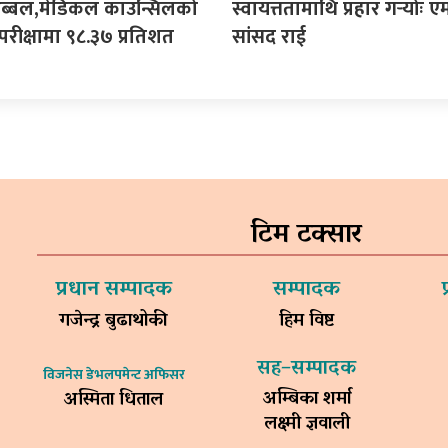
ी अब्बल,मेडिकल काउन्सिलको
स्वायत्ततामाथि प्रहार गर्‍योः ए
परीक्षामा ९८.३७ प्रतिशत
सांसद राई
टिम टक्सार
प्रधान सम्पादक
सम्पादक
गजेन्द्र बुढाथोकी
हिम विष्ट
सह–सम्पादक
विजनेस डेभलपमेन्ट अफिसर
अम्बिका शर्मा
अस्मिता धिताल
लक्ष्मी ज्ञवाली