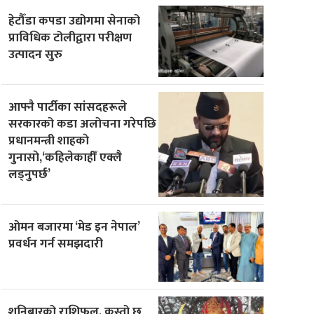
हेटौँडा कपडा उद्योगमा सेनाको
प्राविधिक टोलीद्वारा परीक्षण
उत्पादन सुरु
आफ्नै पार्टीका सांसदहरूले
सरकारको कडा अलोचना गरेपछि
प्रधानमन्त्री शाहकाे
गुनासाे,‘कहिलेकाहीँ एक्लै
लड्नुपर्छ’
ओमन बजारमा ‘मेड इन नेपाल’
प्रवर्धन गर्न समझदारी
शनिबारको राशिफल, कस्तो छ