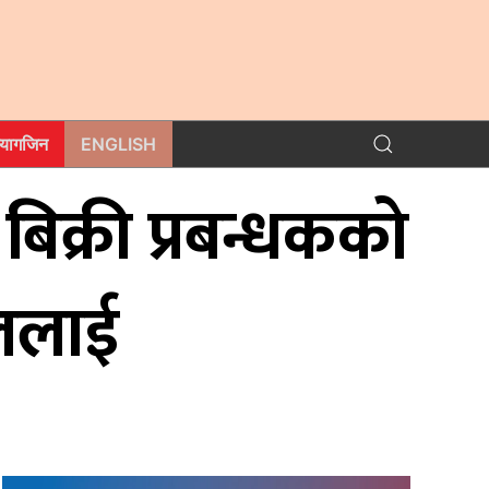
म्यागजिन
ENGLISH
िक्री प्रबन्धककाे
टललाई