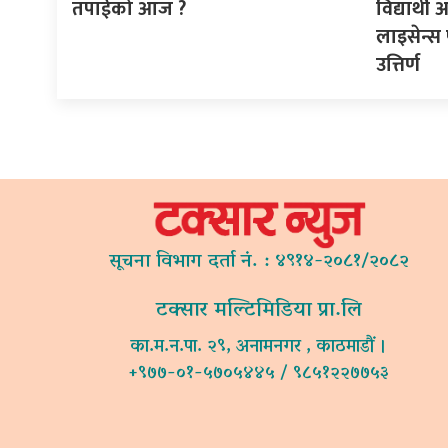
तपाईको आज ?
विद्यार्थ
लाइसेन्स 
उत्तिर्ण
सूचना विभाग दर्ता नं. : ४९१४-२०८१/२०८२
टक्सार मल्टिमिडिया प्रा.लि
का.म.न.पा. २९, अनामनगर , काठमाडौं ।
+९७७-०१-५७०५४४५ / ९८५१२२७७५३