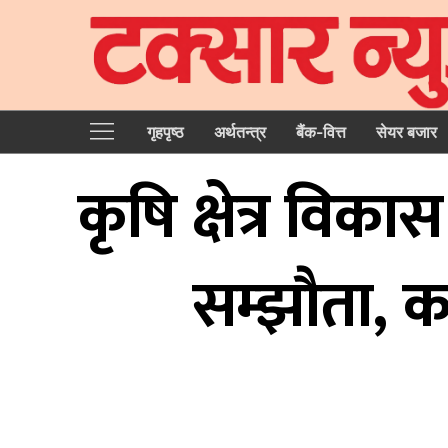
गृहपृष्‍ठ
अर्थतन्त्र
बैंक-वित्त
सेयर बजार
कृषि क्षेत्र विका
सम्झौता, कर