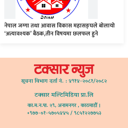
नेपाल जग्गा तथा आवास विकास महासङ्घले बोलायो
‘अत्यावश्यक’ बैठक,तीन विषयमा छलफल हुने
सूचना विभाग दर्ता नं. : ४९१४-२०८१/२०८२
टक्सार मल्टिमिडिया प्रा.लि
का.म.न.पा. २९, अनामनगर , काठमाडौं ।
+९७७-०१-५७०५४४५ / ९८५१२२७७५३