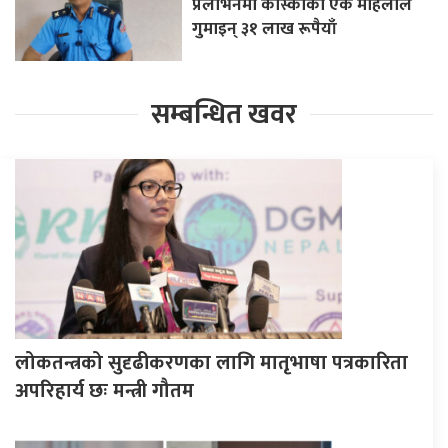
प्रलोभनमा कास्कीकी एक महिलाले
गुमाइन् ३१ लाख रूपैयाँ
सम्बन्धित खवर
लोकतन्त्रको सुदृढीकरणका लागि मातृभाषा पत्रकारिता
अपरिहार्य छः मन्त्री गौतम