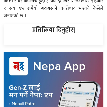
कित्ता सेयर किनबेच हुँदा ३ अर्ब ६८ करोड ४० लाख ९ हजार
९ सय १५ रूपैयाँ बराबरको कारोबार भएको नेप्सेले
जनाएको छ ।
प्रतिक्रिया दिनुहोस्