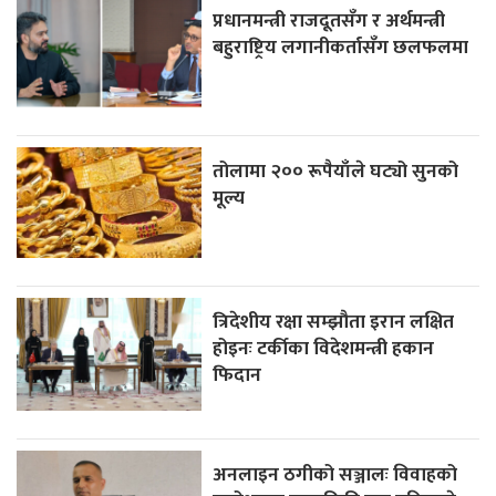
प्रधानमन्त्री राजदूतसँग र अर्थमन्त्री
बहुराष्ट्रिय लगानीकर्तासँग छलफलमा
तोलामा २०० रूपैयाँले घट्यो सुनको
मूल्य
त्रिदेशीय रक्षा सम्झौता इरान लक्षित
होइनः टर्कीका विदेशमन्त्री हकान
फिदान
अनलाइन ठगीको सञ्जालः विवाहको