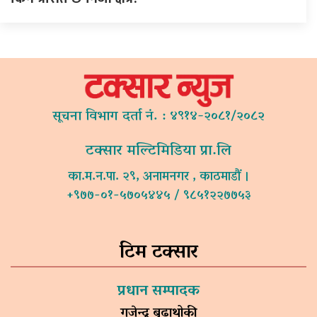
सूचना विभाग दर्ता नं. : ४९१४-२०८१/२०८२
टक्सार मल्टिमिडिया प्रा.लि
का.म.न.पा. २९, अनामनगर , काठमाडौं ।
+९७७-०१-५७०५४४५ / ९८५१२२७७५३
टिम टक्सार
प्रधान सम्पादक
गजेन्द्र बुढाथोकी