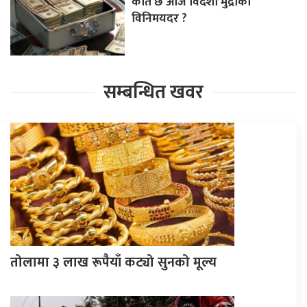
कति छ आज विदेशी मुद्राको
विनिमयदर ?
सम्बन्धित खवर
तोलामा ३ लाख रूपैयाँ कट्यो सुनको मूल्य