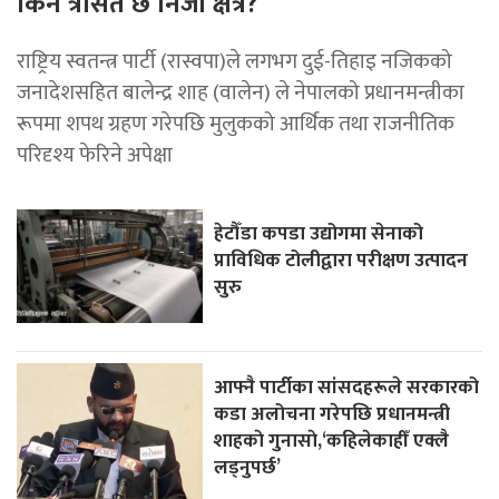
किन त्रसित छ निजी क्षेत्र?
राष्ट्रिय स्वतन्त्र पार्टी (रास्वपा)ले लगभग दुई-तिहाइ नजिकको
जनादेशसहित बालेन्द्र शाह (वालेन) ले नेपालको प्रधानमन्त्रीका
रूपमा शपथ ग्रहण गरेपछि मुलुकको आर्थिक तथा राजनीतिक
परिदृश्य फेरिने अपेक्षा
हेटौँडा कपडा उद्योगमा सेनाको
प्राविधिक टोलीद्वारा परीक्षण उत्पादन
सुरु
आफ्नै पार्टीका सांसदहरूले सरकारको
कडा अलोचना गरेपछि प्रधानमन्त्री
शाहकाे गुनासाे,‘कहिलेकाहीँ एक्लै
लड्नुपर्छ’