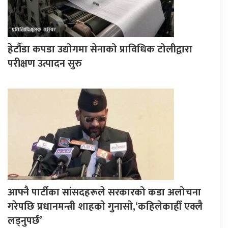
हेटौँडा कपडा उद्योगमा सेनाको प्राविधिक टोलीद्वारा
परीक्षण उत्पादन सुरु
आफ्नै पार्टीका सांसदहरूले सरकारको कडा अलोचना
गरेपछि प्रधानमन्त्री शाहकाे गुनासाे,‘कहिलेकाहीँ एक्लै
लड्नुपर्छ’