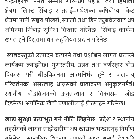
चन्द्रनहरको मर्मत सम्भार गरिनेछ। पहाडी तथा हिमाली
क्षेत्रमा लिफ्ट सिँचाइ र तराई–मधेशका कृषियोग्य पकेट
क्षेत्रमा पानी सञ्चय पोखरी, स्यालो तथा डिप ट्युबवेलबाट थप
जमिनमा सिँचाइ सुविधा विस्तार गरिनेछ। सिँचाइ कार्यमा
खपत हुने विद्युतमा थप सहुलियत प्रदान गरिनेछ।
खाद्यवस्तुको उत्पादन बढाउने तथा प्रशोधन लागत घटाउने
कार्यक्रम ल्याइनेछ। गुणस्तरीय, उन्नत तथा वर्णसङ्कर बीउ
विकास गरी बीउबिजनमा आत्मनिर्भर हुने र जलवायु
परिवर्तनका असरलाई धान्नसक्ने वातावरण अनुकूलनमैत्री
स्थानीय बीउबिजनको अनुसन्धान र विकासमा जोड
दिइनेछ। अर्गानिक खेती प्रणालीलाई प्रोत्साहन गरिनेछ।
खाद्य सुरक्षा प्रत्याभूत गर्ने नीति लिइनेछ।
प्रदेश र स्थानीय
तहसँगको लागत साझेदारीमा थप खाद्यान्न भण्डारगृह निर्माण
गरिनेछ। आन्तरिक वितरण प्रणाली सुदृढ बनाई देशभरि