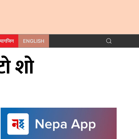
म्यागजिन
ENGLISH
टो शो