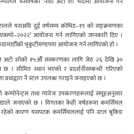
पालले यसवर्षको ‘नाडा अटो शो’ भदौमा आयोजना गर्ने
रालले यसअघि दुई वर्षसम्म कोभिड–१९ को सङ्क्रमणका
क्स्पो–२०२२’ आयोजना गर्न लागिएको जानकारी दिए ।
ाठमाडौँको भृकृटीमण्डपमा आयोजना गर्न लागिएको हो ।
ितको अटो शोको १५औँ संस्करणका लागि जेठ २६ देखि ३०
को छ । सीमित स्थान भएको र प्रदर्शनीसम्बन्धी गरिएको
ा प्रथाद्वारा नै स्टल उपलब्ध गराइने जनाइएको छ ।
्था, अटो कम्पोनेन्ट्स तथा ग्यारेज उपकरणहरूलाई समूहअनुसार
ल्ने नाडाले जनाएको छ । विगतका केही वर्षहरूमा कमर्सियल
ो रहेको कारण यसपटक कमर्सियललाई पनि स्टल बुकिङ