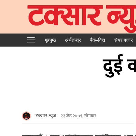
गृहपृष्‍ठ
अर्थतन्त्र
बैंक-वित्त
सेयर बजार
दुई 
टक्सार न्युज
२३ जेष्ठ २०७९, सोमबार