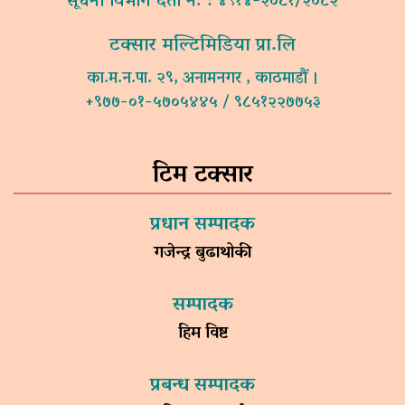
सूचना विभाग दर्ता नं. : ४९१४-२०८१/२०८२
टक्सार मल्टिमिडिया प्रा.लि
का.म.न.पा. २९, अनामनगर , काठमाडौं ।
+९७७-०१-५७०५४४५ / ९८५१२२७७५३
टिम टक्सार
प्रधान सम्पादक
गजेन्द्र बुढाथोकी
सम्पादक
हिम विष्ट
प्रबन्ध सम्पादक