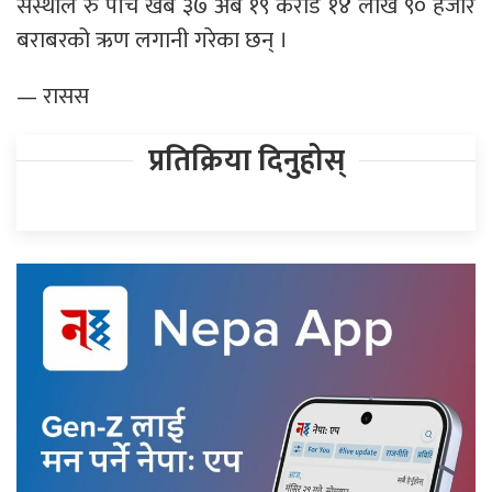
संस्थाले रु पाँच खर्ब ३७ अर्ब १९ करोड १४ लाख ९० हजार
बराबरको ऋण लगानी गरेका छन् ।
— रासस
प्रतिक्रिया दिनुहोस्