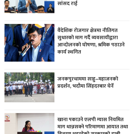
सांसद राई
वैदेशिक रोजगार क्षेत्रमा नीतिगत
सुधारको माग गर्दै व्यवसायीद्वारा
आन्दोलनको घोषणा, श्रमिक पठाउने
कार्य स्थगित
जनकपुरधाममा साहु–महाजनको
प्रदर्शन, भदौमा सिंहदरबार घेर्ने
खाना पकाउने एलपी ग्यास नियमित
माग धान्नसक्ने परिमाणमा आयात तथा
वितरण भइरहेको सरकारको दाबी