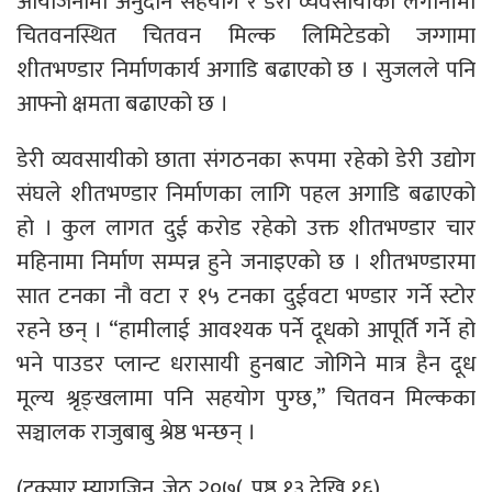
आयोजनामा अनुदान सहयोग र डेरी व्यवसायीको लगानीमा
चितवनस्थित चितवन मिल्क लिमिटेडको जग्गामा
शीतभण्डार निर्माणकार्य अगाडि बढाएको छ । सुजलले पनि
आफ्नो क्षमता बढाएको छ ।
डेरी व्यवसायीको छाता संगठनका रूपमा रहेको डेरी उद्योग
संघले शीतभण्डार निर्माणका लागि पहल अगाडि बढाएको
हो । कुल लागत दुई करोड रहेको उक्त शीतभण्डार चार
महिनामा निर्माण सम्पन्न हुने जनाइएको छ । शीतभण्डारमा
सात टनका नौ वटा र १५ टनका दुईवटा भण्डार गर्ने स्टोर
रहने छन् । “हामीलाई आवश्यक पर्ने दूधको आपूर्ति गर्ने हो
भने पाउडर प्लान्ट धरासायी हुनबाट जोगिने मात्र हैन दूध
मूल्य श्रृङ्खलामा पनि सहयोग पुग्छ,” चितवन मिल्कका
सञ्चालक राजुबाबु श्रेष्ठ भन्छन् ।
(टक्सार म्यागजिन, जेठ २०७(, पृष्ठ १३ देखि १६)