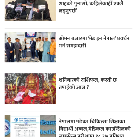
शाहकाे गुनासाे,‘कहिलेकाहीँ एक्लै
लड्नुपर्छ’
ओमन बजारमा ‘मेड इन नेपाल’ प्रवर्धन
गर्न समझदारी
शनिबारको राशिफल, कस्तो छ
तपाईको आज ?
नेपालमा पढेका चिकित्सा शिक्षाका
विद्यार्थी अब्बल,मेडिकल काउन्सिलको
लाइसेन्स परीक्षामा ९८.३७ प्रतिशत