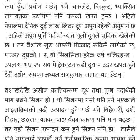
कम हुँदा प्रयोग गर्छन् भने चकलेट, बिस्कुट, भ्याक्सिन
लगायतका उद्योगमा पनि यसको खपत हुन्छ । अहिले
नेपालमा दैनिक दुई लाख लिटर दूध अपुग रहेको अनुमान छ
। अहिले अपुग पूर्ति गर्न मौज्दात धूलो दूधले भूमिका खेलेको
छ । तर वैशाख सुरु भएसँगै मौज्जाद सकिनै लागेको छ,
पाउडर दूधको । र, यो सिलसिला हरेक वर्ष चलिरहन्छ ।
उपलब्ध भए २५ सय मेट्रिक टन बढी दूध पाउडर खपत हुने
डेरी उद्योग संघका अध्यक्ष राजकुमार दाहाल बताउँछन् ।
वैशाखदेखि असोज कात्तिकसम्म दूध तथा दुग्ध पदार्थको
माग बढ्ने सिजन हो । यो सिजनमा गर्मी पनि पर्ने भएकाले
आइसक्रिमको बढी उत्पादन हुने गर्छ भने बिहेवारी, दशैं,
तिहार, छठलगायतका चाडपर्वका कारण पनि माग बढ्छ ।
तर यही सिजन उत्पादन कम हुने सिजन पनि हो । त्यसैले
पनि मागलाई आपूर्ति गर्न अनौपचारिक रूपमा आयात हुने