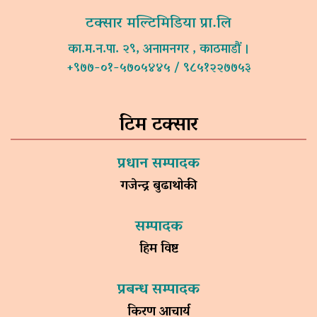
टक्सार मल्टिमिडिया प्रा.लि
का.म.न.पा. २९, अनामनगर , काठमाडौं ।
+९७७-०१-५७०५४४५ / ९८५१२२७७५३
टिम टक्सार
प्रधान सम्पादक
गजेन्द्र बुढाथोकी
सम्पादक
हिम विष्ट
प्रबन्ध सम्पादक
किरण आचार्य