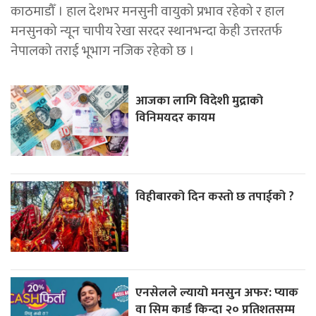
काठमाडौँ । हाल देशभर मनसुनी वायुको प्रभाव रहेको र हाल
मनसुनको न्यून चापीय रेखा सरदर स्थानभन्दा केही उत्तरतर्फ
नेपालको तराई भूभाग नजिक रहेको छ ।
आजका लागि विदेशी मुद्राको
विनिमयदर कायम
विहीबारको दिन कस्ताे छ तपाईको ?
एनसेलले ल्यायो मनसुन अफर: प्याक
वा सिम कार्ड किन्दा २० प्रतिशतसम्म