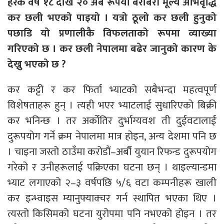
हरेक वर्ष १८ देखि २० अर्ब रूपैयाँ बराबरी मूल्य अभिवृद्धि
कर छली भएको पाइयो । यत्रो ठूलो कर छली हुनुको
पछाडि यो प्रणालीकै विफलताको रूपमा व्याख्या
गरिएको छ । कर छली नेपालमा बढेर जानुको कारण के
देख्नु भएको छ ?
कर कट्टी र कर फिर्ता भ्याटको सबैभन्दा महत्वपूर्ण
विशेषताहरू हुन् । त्यही भएर भ्याटलाई सुधारिएको बिक्री
कर भनिन्छ । तर अर्कोतिर दुर्भाग्यवश ती दुईवटालाई
दुरूपयोग गर्ने क्रम नेपालमा मात्र होइन, अन्य देशमा पनि छ
। चाइना जस्तो ठाउँमा करोडौं–अर्बौ युयान रिफन्ड दुरूपयोग
गरेको र उनीहरूलाई पक्रिएका घटना छन् । थाइल्यान्डमा
भ्याट लगाएको २–३ वर्षपछि ५/६ वटा कम्पनीहरू खाली
कर इन्भ्वाइस म्यानुफ्याक्चर गर्न स्थापित भएका थिए ।
त्यस्तो किसिमको घटना युरोपमा पनि नभएको होइन । तर