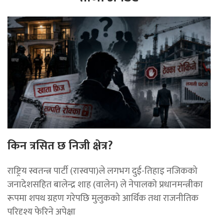
किन त्रसित छ निजी क्षेत्र?
राष्ट्रिय स्वतन्त्र पार्टी (रास्वपा)ले लगभग दुई-तिहाइ नजिकको
जनादेशसहित बालेन्द्र शाह (वालेन) ले नेपालको प्रधानमन्त्रीका
रूपमा शपथ ग्रहण गरेपछि मुलुकको आर्थिक तथा राजनीतिक
परिदृश्य फेरिने अपेक्षा