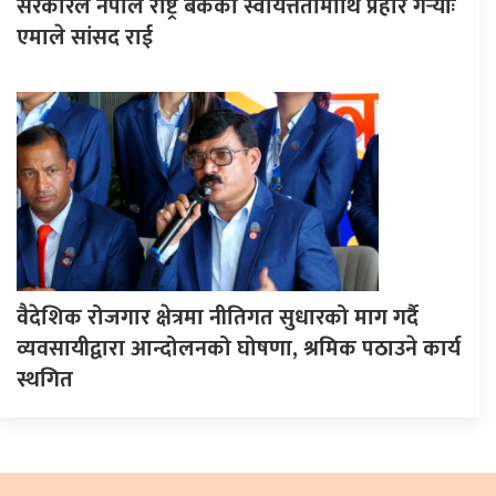
सरकारले नेपाल राष्ट्र बैंकको स्वायत्ततामाथि प्रहार गर्‍योः
एमाले सांसद राई
वैदेशिक रोजगार क्षेत्रमा नीतिगत सुधारको माग गर्दै
व्यवसायीद्वारा आन्दोलनको घोषणा, श्रमिक पठाउने कार्य
स्थगित