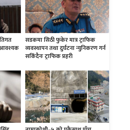
ीतिगत
सडकमा सिठी फुकेर मात्र ट्राफिक
वै आवश्यक
व्यवस्थापन तथा दुर्घटना न्युनिकरण गर्न
सकिँदैनः ट्राफिक प्रहरी
सिंह
तामाकोशी–५ को एकैसाथ पाँच