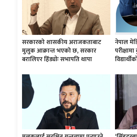
सरकारको शासकीय अराजकताबाट
नेपाल मे
मुलुक आक्रान्त भएको छ, सरकार
परीक्षाम
बरालिएर हिँड्याेः सभापति थापा
विद्यार्थ
मुलुकलाई सुरक्षित गन्तव्यमा पुर्‍याउने
‘सिंहदरबा