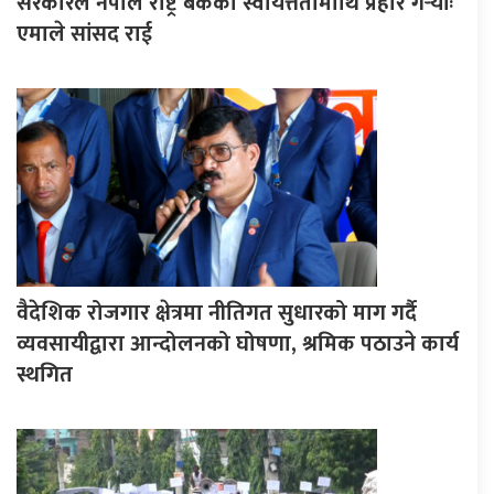
सरकारले नेपाल राष्ट्र बैंकको स्वायत्ततामाथि प्रहार गर्‍योः
एमाले सांसद राई
वैदेशिक रोजगार क्षेत्रमा नीतिगत सुधारको माग गर्दै
व्यवसायीद्वारा आन्दोलनको घोषणा, श्रमिक पठाउने कार्य
स्थगित