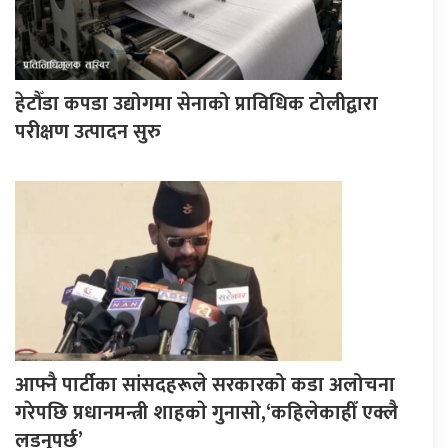
हेटौँडा कपडा उद्योगमा सेनाको प्राविधिक टोलीद्वारा
परीक्षण उत्पादन सुरु
आफ्नै पार्टीका सांसदहरूले सरकारको कडा अलोचना
गरेपछि प्रधानमन्त्री शाहकाे गुनासाे,‘कहिलेकाहीँ एक्लै
लड्नुपर्छ’