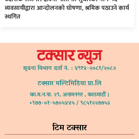
व्यवसायीद्वारा आन्दोलनको घोषणा, श्रमिक पठाउने कार्य
स्थगित
सूचना विभाग दर्ता नं. : ४९१४-२०८१/२०८२
टक्सार मल्टिमिडिया प्रा.लि
का.म.न.पा. २९, अनामनगर , काठमाडौं ।
+९७७-०१-५७०५४४५ / ९८५१२२७७५३
टिम टक्सार