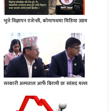
भुत्ते विज्ञापन एजेन्सी, कोमापथमा मिडिया उद्यम
सरकारी अस्पताल आफैँ बिरामी छः सांसद मल्ल