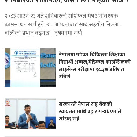
शनिबारको राशिफल, कस्तो छ तपाईको आज ?
२०८३ साउन २३ गते शनिबारको राशिफल मेष अनावश्यक
काममा धन खर्च हुने छ । आफन्तबाट साथ सहयोग मिल्ला ।
बोलीको प्रभाव बढ्नेछ । वृषमनमा नयाँ
नेपालमा पढेका चिकित्सा शिक्षाका
विद्यार्थी अब्बल,मेडिकल काउन्सिलको
लाइसेन्स परीक्षामा ९८.३७ प्रतिशत
उत्तिर्ण
सरकारले नेपाल राष्ट्र बैंकको
स्वायत्ततामाथि प्रहार गर्‍योः एमाले
सांसद राई