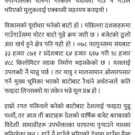
नगरपालिका घोषणा गरेकोले यथार्थमा गाउँ नै गाउँले
भरिएको मुलुकलाई एक्कासी सहरमय बनाइयो ।
विकासको पूर्वाधार भनेको बाटो हो । पछिल्ला दशकहरूमा
गाउँगाउँसम्म मोटर बाटो पुग्ने क्रम जारी छ । बजेटको ठूलो
अंश खर्च हुने क्षेत्र पनि यही हो । ०७८ फागुनसम्म संघबाट
३३ हजार ८७१ र प्रदेशबाट ६४ हजार ६१७ गरी ९८ हजार
४८८ किलोमिटर सडक निर्माण भइसकेको छ । यसलाई
उपलब्धी नै मान्नु पर्छ । तर यात्रु र मालसामान ओसारपसार
गर्ने मुख्य भूमिका भएको बाटोबाट रैथाने अर्थतन्त्रले कति
फाइदा लिनसक्यो या सकेन भन्ने मूल प्रश्न हो ।
हाम्रो रगत पसिनाले बनेको बाटोबाट देशलाई फाइदा पुग्नु
पर्थ्याे, तर आज ती बाटाहरू देशको वार्षिक बजेट बराबरको
विदेशी सामाग्रीहरू उपभोक्ताका घरघरमा पुर्‍याउने माध्यम
बनिरहेका छन् । गाउँ नै गाउँले भरिएको देशमा गाउँमा पैसा