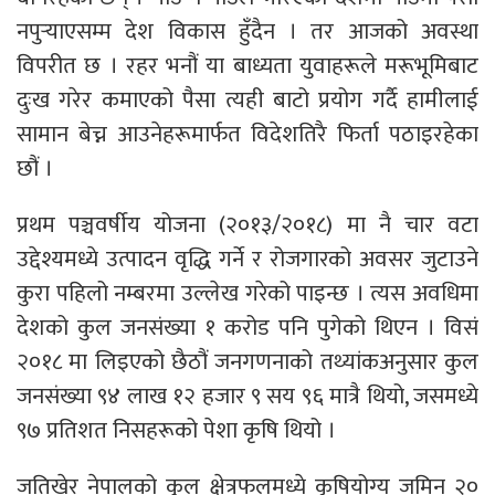
नपुर्‍याएसम्म देश विकास हुँदैन । तर आजको अवस्था
विपरीत छ । रहर भनौं या बाध्यता युवाहरूले मरूभूमिबाट
दुःख गरेर कमाएको पैसा त्यही बाटो प्रयोग गर्दै हामीलाई
सामान बेच्न आउनेहरूमार्फत विदेशतिरै फिर्ता पठाइरहेका
छौं ।
प्रथम पञ्चवर्षीय योजना (२०१३/२०१८) मा नै चार वटा
उद्देश्यमध्ये उत्पादन वृद्धि गर्ने र रोजगारको अवसर जुटाउने
कुरा पहिलो नम्बरमा उल्लेख गरेको पाइन्छ । त्यस अवधिमा
देशको कुल जनसंख्या १ करोड पनि पुगेको थिएन । विसं
२०१८ मा लिइएको छैठौं जनगणनाको तथ्यांकअनुसार कुल
जनसंख्या ९४ लाख १२ हजार ९ सय ९६ मात्रै थियो, जसमध्ये
९७ प्रतिशत निसहरूको पेशा कृषि थियो ।
जतिखेर नेपालको कुल क्षेत्रफलमध्ये कृषियोग्य जमिन २०