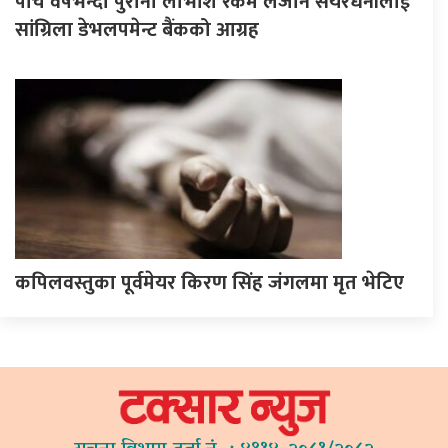
पाँच वर्षभन्दा पुरानो लाभांश रकम लैजान सेयरधनीलाई
सांग्रिला डेभलपमेन्ट बैंकको आग्रह
कपिलवस्तुका पूर्वमेयर किरण सिंह जंगलमा मृत भेटिए