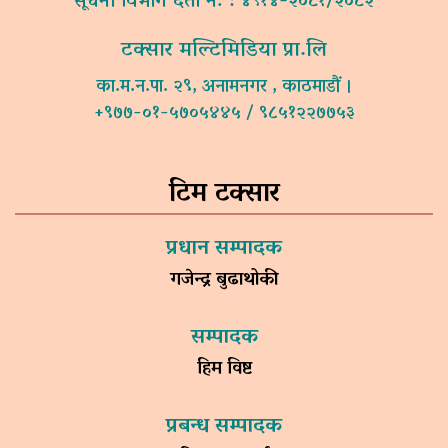
सूचना विभाग दर्ता नं. : ४९१४-२०८१/२०८२
टक्सार मल्टिमिडिया प्रा.लि
का.म.न.पा. २९, अनामनगर , काठमाडौं ।
+९७७-०१-५७०५४४५ / ९८५१२२७७५३
टिम टक्सार
प्रधान सम्पादक
गजेन्द्र बुढाथोकी
सम्पादक
हिम विष्ट
प्रबन्ध सम्पादक