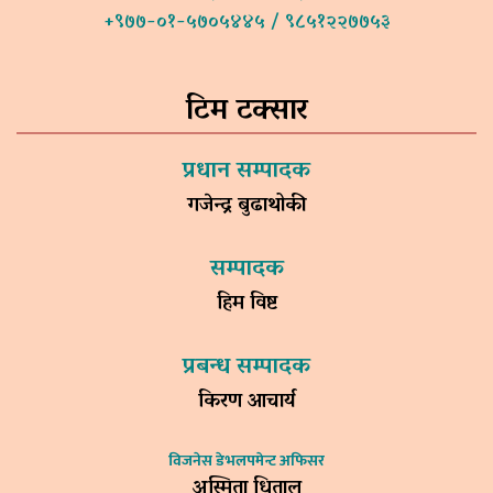
+९७७-०१-५७०५४४५ / ९८५१२२७७५३
टिम टक्सार
प्रधान सम्पादक
गजेन्द्र बुढाथोकी
सम्पादक
हिम विष्ट
प्रबन्ध सम्पादक
किरण आचार्य
विजनेस डेभलपमेन्ट अफिसर
अस्मिता धिताल