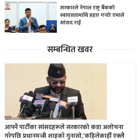
सरकारले नेपाल राष्ट्र बैंकको
स्वायत्ततामाथि प्रहार गर्‍योः एमाले
सांसद राई
सम्बन्धित खवर
आफ्नै पार्टीका सांसदहरूले सरकारको कडा अलोचना
गरेपछि प्रधानमन्त्री शाहकाे गुनासाे,‘कहिलेकाहीँ एक्लै