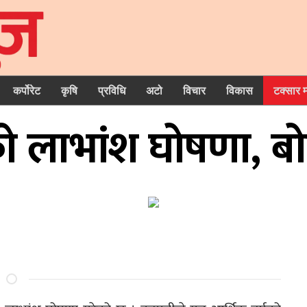
कर्पोरेट
कृषि
प्रविधि
अटो
विचार
विकास
टक्सार 
को लाभांश घोषणा, ब