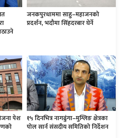
िगत
जनकपुरधाममा साहु–महाजनको
रा
प्रदर्शन, भदौमा सिंहदरबार घेर्ने
ठाउने
योजना पेश
१५ दिनभित्र नागढुंगा–मुग्लिङ क्षेत्रका
करणको
पोल सार्न संसदीय समितिको निर्देशन