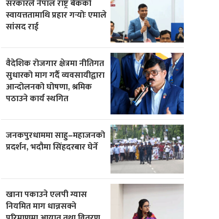
सरकारले नेपाल राष्ट्र बैंकको
स्वायत्ततामाथि प्रहार गर्‍योः एमाले
सांसद राई
वैदेशिक रोजगार क्षेत्रमा नीतिगत
सुधारको माग गर्दै व्यवसायीद्वारा
आन्दोलनको घोषणा, श्रमिक
पठाउने कार्य स्थगित
जनकपुरधाममा साहु–महाजनको
प्रदर्शन, भदौमा सिंहदरबार घेर्ने
खाना पकाउने एलपी ग्यास
नियमित माग धान्नसक्ने
परिमाणमा आयात तथा वितरण