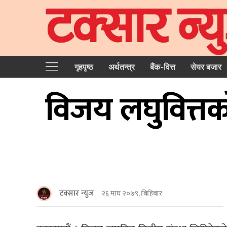
गृहपृष्‍ठ
अर्थतन्त्र
बैंक-वित्त
सेयर बजार
विजय लघुवित्त
टक्सार न्युज
२६ माघ २०७९, बिहिबार