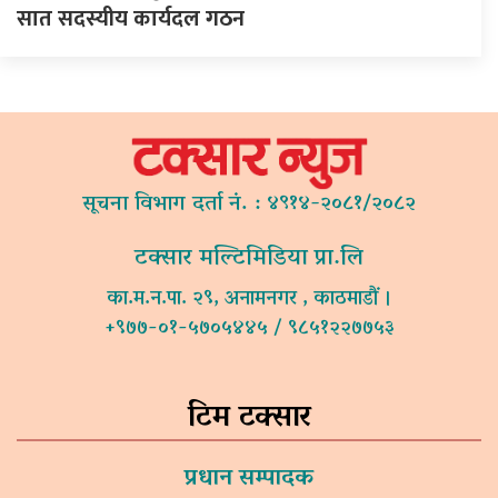
सात सदस्यीय कार्यदल गठन
सूचना विभाग दर्ता नं. : ४९१४-२०८१/२०८२
टक्सार मल्टिमिडिया प्रा.लि
का.म.न.पा. २९, अनामनगर , काठमाडौं ।
+९७७-०१-५७०५४४५ / ९८५१२२७७५३
टिम टक्सार
प्रधान सम्पादक