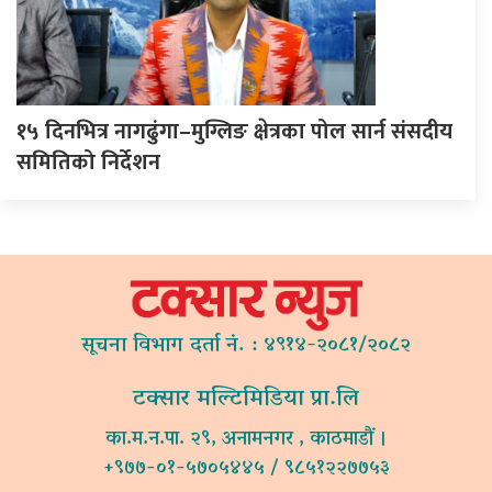
१५ दिनभित्र नागढुंगा–मुग्लिङ क्षेत्रका पोल सार्न संसदीय
समितिको निर्देशन
सूचना विभाग दर्ता नं. : ४९१४-२०८१/२०८२
टक्सार मल्टिमिडिया प्रा.लि
का.म.न.पा. २९, अनामनगर , काठमाडौं ।
+९७७-०१-५७०५४४५ / ९८५१२२७७५३