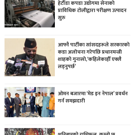
हेटौँडा कपडा उद्योगमा सेनाको
प्राविधिक टोलीद्वारा परीक्षण उत्पादन
सुरु
आफ्नै पार्टीका सांसदहरूले सरकारको
कडा अलोचना गरेपछि प्रधानमन्त्री
शाहकाे गुनासाे,‘कहिलेकाहीँ एक्लै
लड्नुपर्छ’
ओमन बजारमा ‘मेड इन नेपाल’ प्रवर्धन
गर्न समझदारी
शनिबारको राशिफल, कस्तो छ