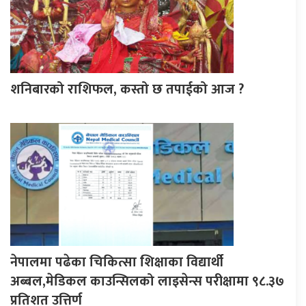
शनिबारको राशिफल, कस्तो छ तपाईको आज ?
नेपालमा पढेका चिकित्सा शिक्षाका विद्यार्थी
अब्बल,मेडिकल काउन्सिलको लाइसेन्स परीक्षामा ९८.३७
प्रतिशत उत्तिर्ण