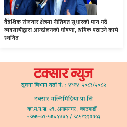
वैदेशिक रोजगार क्षेत्रमा नीतिगत सुधारको माग गर्दै
व्यवसायीद्वारा आन्दोलनको घोषणा, श्रमिक पठाउने कार्य
स्थगित
सूचना विभाग दर्ता नं. : ४९१४-२०८१/२०८२
टक्सार मल्टिमिडिया प्रा.लि
का.म.न.पा. २९, अनामनगर , काठमाडौं ।
+९७७-०१-५७०५४४५ / ९८५१२२७७५३