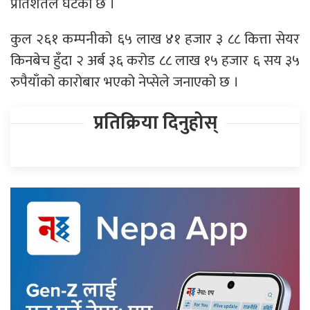
प्रतिशतले घटेको छ ।
कुल २६१ कम्पनीको ६५ लाख ४१ हजार ३ ८८ कित्ता सेयर
किनबेच हुँदा २ अर्ब ३६ करोड ८८ लाख १५ हजार ६ सय ३५
रुपैयाँको कारोबार भएको नेप्सेले जनाएको छ ।
प्रतिक्रिया दिनुहोस्