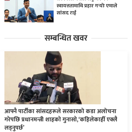
स्वायत्ततामाथि प्रहार गर्‍योः एमाले
सांसद राई
सम्बन्धित खवर
आफ्नै पार्टीका सांसदहरूले सरकारको कडा अलोचना
गरेपछि प्रधानमन्त्री शाहकाे गुनासाे,‘कहिलेकाहीँ एक्लै
लड्नुपर्छ’