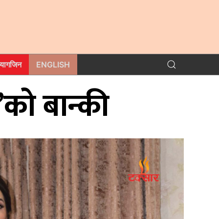
म्यागजिन
ENGLISH
को बान्की