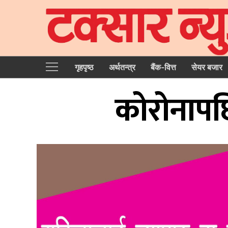
गृहपृष्‍ठ
अर्थतन्त्र
बैंक-वित्त
सेयर बजार
कोरोनापछ