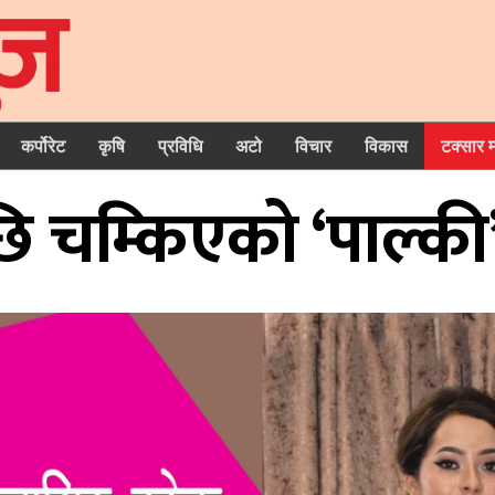
कर्पोरेट
कृषि
प्रविधि
अटो
विचार
विकास
टक्सार 
ि चम्किएको ‘पाल्की’