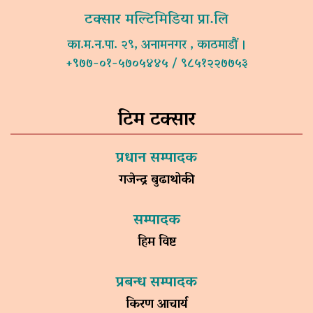
टक्सार मल्टिमिडिया प्रा.लि
का.म.न.पा. २९, अनामनगर , काठमाडौं ।
+९७७-०१-५७०५४४५ / ९८५१२२७७५३
टिम टक्सार
प्रधान सम्पादक
गजेन्द्र बुढाथोकी
सम्पादक
हिम विष्ट
प्रबन्ध सम्पादक
किरण आचार्य