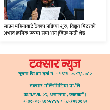
साउन महिनाबाटै ठेक्का प्रक्रिया शुरु, विद्युत मिटरको
अभाव क्रमिक रूपमा समाधान हुँदैछः मन्त्री श्रेष्ठ
सूचना विभाग दर्ता नं. : ४९१४-२०८१/२०८२
टक्सार मल्टिमिडिया प्रा.लि
का.म.न.पा. २९, अनामनगर , काठमाडौं ।
+९७७-०१-५७०५४४५ / ९८५१२२७७५३