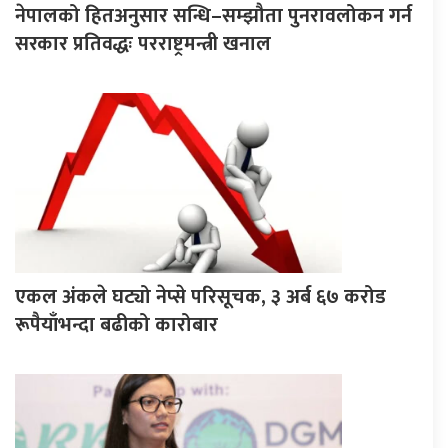
नेपालको हितअनुसार सन्धि–सम्झौता पुनरावलोकन गर्न
सरकार प्रतिवद्धः परराष्ट्रमन्त्री खनाल
एकल अंकले घट्यो नेप्से परिसूचक, ३ अर्ब ६७ करोड
रूपैयाँभन्दा बढीको कारोबार