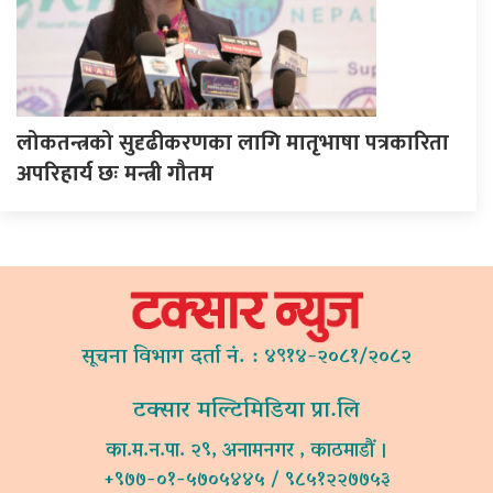
लोकतन्त्रको सुदृढीकरणका लागि मातृभाषा पत्रकारिता
अपरिहार्य छः मन्त्री गौतम
सूचना विभाग दर्ता नं. : ४९१४-२०८१/२०८२
टक्सार मल्टिमिडिया प्रा.लि
का.म.न.पा. २९, अनामनगर , काठमाडौं ।
+९७७-०१-५७०५४४५ / ९८५१२२७७५३