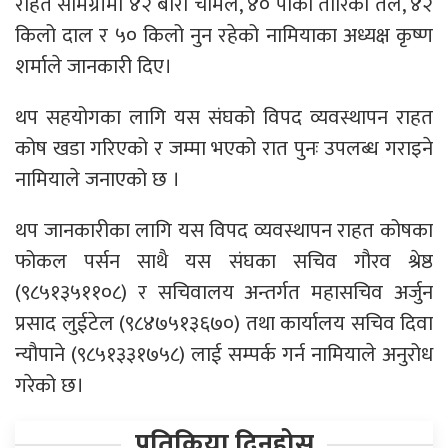
राहत सामग्रीमा ४२ बोरा चामल, ४० पोका तोरिको तेल, ४२
किलो दाल र ५० किलो नुन रहेको नामियाका अध्यक्ष कृष्ण
शर्माले जानकारी दिए।
थप सहयोगका लागि यस संघको विपद व्यवस्थापन राहत
कोष खडा गरिएको र जम्मा भएको रात पुनः उपलब्ध गराइने
नामियाले जनाएको छ ।
थप जानकारीका लागि यस विपद व्यवस्थापन राहत कोषका
फोकल पर्सन साथै यस संघका सचिव गौरव श्रेष्ठ
(९८५१३५११०८) र सचिवालय अन्तर्गत महासचिव अर्जुन
प्रसाद लुईटेल (९८४७५१३६७०) तथा कार्यालय सचिव दिवा
न्यौपाने (९८५१३३१७५८) लाई सम्पर्क गर्न नामियाले अनुरोध
गरेको छ।
प्रतिक्रिया दिनुहोस्