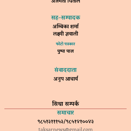
अस्मिता धिताल
सह–सम्पादक
अम्बिका शर्मा
लक्ष्मी ज्ञवाली
फोटो पत्रकार
पुष्पा पाल
संवाददाता
अनुप आचार्य
सिधा सम्पर्क
समाचार
९८५१३१११५३/९८५१४१००४३
taksarnews@gmail.com