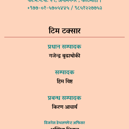
का.म.न.पा. २९, अनामनगर , काठमाडौं ।
+९७७-०१-५७०५४४५ / ९८५१२२७७५३
टिम टक्सार
प्रधान सम्पादक
गजेन्द्र बुढाथोकी
सम्पादक
हिम विष्ट
प्रबन्ध सम्पादक
किरण आचार्य
विजनेस डेभलपमेन्ट अफिसर