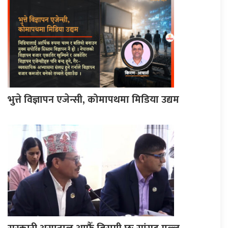
भुत्ते विज्ञापन एजेन्सी, कोमापथमा मिडिया उद्यम