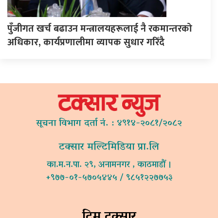
पुँजीगत खर्च बढाउन मन्त्रालयहरूलाई नै रकमान्तरको
अधिकार, कार्यप्रणालीमा व्यापक सुधार गरिँदै
सूचना विभाग दर्ता नं. : ४९१४-२०८१/२०८२
टक्सार मल्टिमिडिया प्रा.लि
का.म.न.पा. २९, अनामनगर , काठमाडौं ।
+९७७-०१-५७०५४४५ / ९८५१२२७७५३
टिम टक्सार