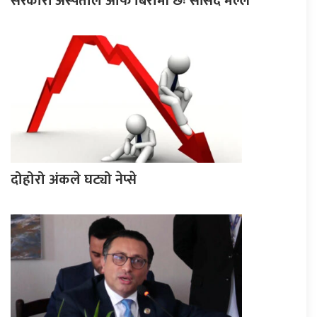
सरकारी अस्पताल आफैँ बिरामी छः सांसद मल्ल
दोहोरो अंकले घट्यो नेप्से